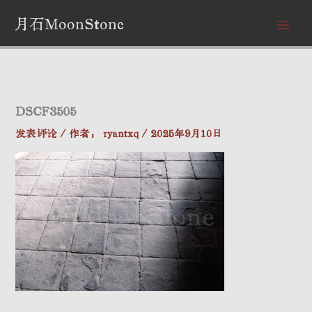
跳
月石MoonStone
至
内
容
DSCF3505
发表评论
/ 作者：
ryantxq
/
2025年9月10日