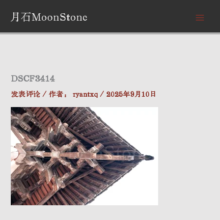
跳
月石MoonStone
至
内
容
DSCF3414
发表评论
/ 作者：
ryantxq
/
2025年9月10日