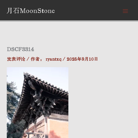
跳
月石MoonStone
至
内
容
DSCF3314
发表评论
/ 作者：
ryantxq
/
2025年9月10日