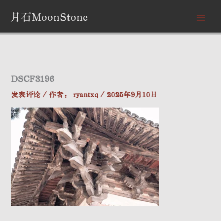
跳
月石MoonStone
至
内
容
DSCF3196
发表评论
/ 作者：
ryantxq
/
2025年9月10日