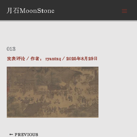
跳
月石MoonStone
至
内
容
013
发表评论
/ 作者：
ryantxq
/
2025年8月29日
PREVIOUS