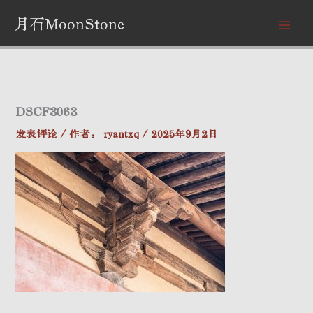
跳
月石MoonStone
至
内
容
DSCF3063
发表评论
/ 作者：
ryantxq
/
2025年9月2日