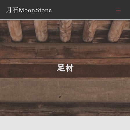
跳
月石MoonStone
至
内
容
足材