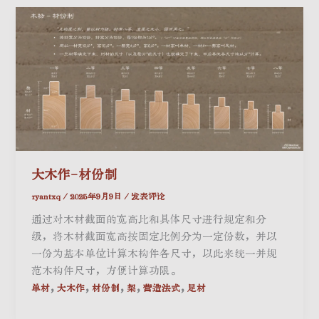
大木作-材份制
ryantxq
/
2025年9月9日
/
发表评论
通过对木材截面的宽高比和具体尺寸进行规定和分
级，将木材截面宽高按固定比例分为一定份数，并以
一份为基本单位计算木构件各尺寸，以此来统一并规
范木构件尺寸，方便计算功限。
,
,
,
,
,
单材
大木作
材份制
栔
营造法式
足材