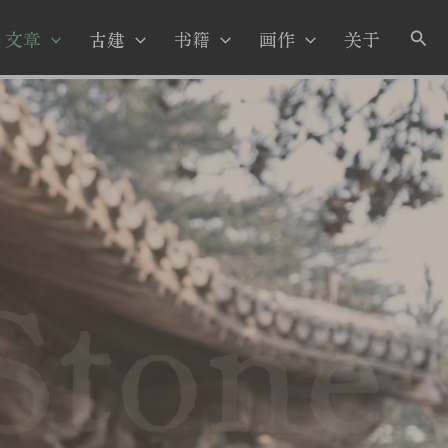
搜
文章
古建
书籍
画作
关于
索