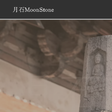
跳
月石MoonStone
至
内
容