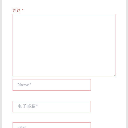
评论
*
Name*
电
子
邮
箱
网
*