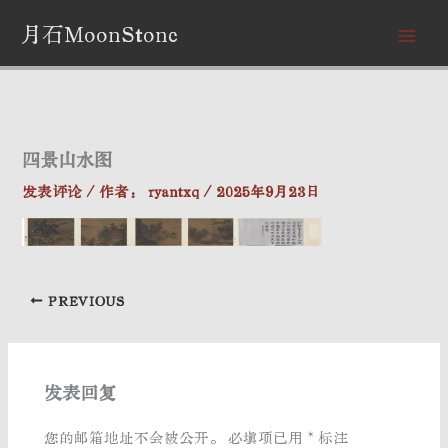
跳
月石MoonStone
至
内
容
四景山水图
发表评论
/ 作者：
ryantxq
/
2025年9月23日
PREVIOUS
发表回复
您的邮箱地址不会被公开。
必填项已用
*
标注