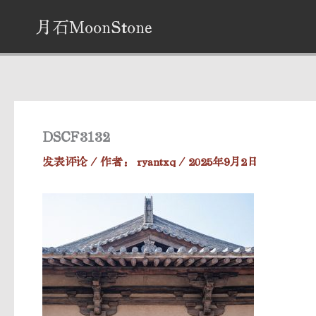
跳
月石MoonStone
至
内
容
DSCF3132
发表评论
/ 作者：
ryantxq
/
2025年9月2日