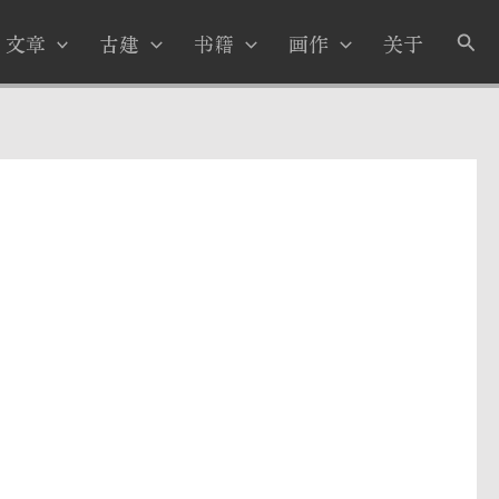
搜
文章
古建
书籍
画作
关于
索