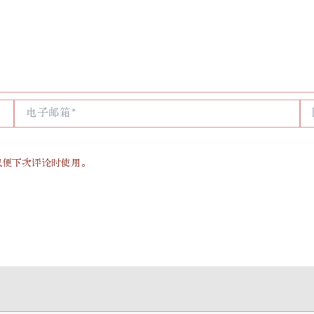
电
网
子
站
邮
箱
*
以便下次评论时使用。