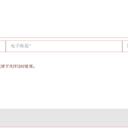
电
网
子
站
邮
箱
*
以便下次评论时使用。