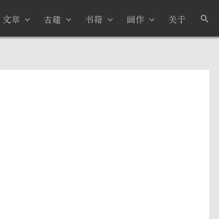
搜
文章
古建
书籍
画作
关于
索