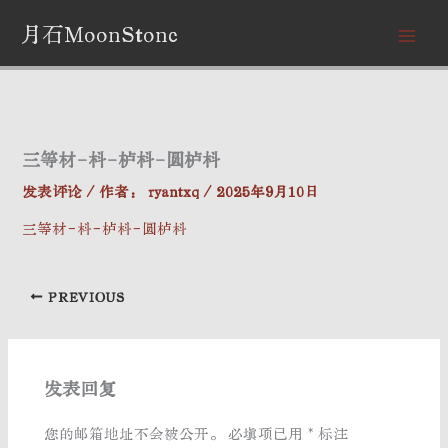
跳
月石MoonStone
至
内
容
三等材-枓-栌枓-圆栌枓
发表评论
/ 作者：
ryantxq
/
2025年9月10日
三等材-枓-栌枓-圆栌枓
PREVIOUS
发表回复
您的邮箱地址不会被公开。
必填项已用
*
标注