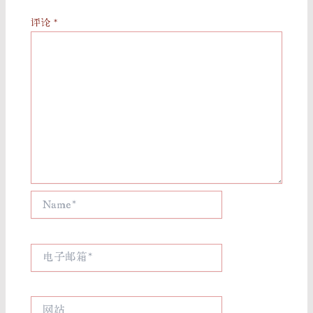
评论
*
Name*
电
子
邮
箱
网
*